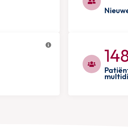
Nieuwe
14
Patiën
multidi