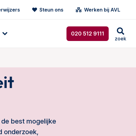
rwijzers
Steun ons
Werken bij AVL
020 512 9111
zoek
it
 de best mogelijke
d onderzoek,