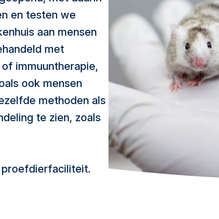
en en testen we
ekenhuis aan mensen
ehandeld met
e of immuuntherapie,
Zoals ook mensen
ezelfde methoden als
eling te zien, zoals
proefdierfaciliteit.