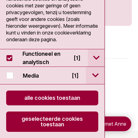
cookies met zeer geringe of geen
privacygevolgen, tenzij u toestemming
geeft voor andere cookies (zoals
hieronder weergegeven). Meer informatie
kunt u vinden in onze cookieverklaring
onderaan deze pagina.
Functioneel en
open / sluit Func
[1]
analytisch
© 2026 - Antoni van Leeuwenhoek
open / sluit Medi
Media
[1]
Disclaimer
alle cookies toestaan
Privacy statement
Cookieverklaring
geselecteerde cookies
Chat met Anne
toestaan
onload