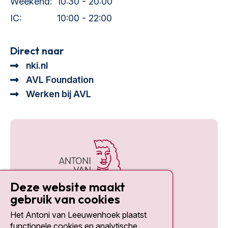
Weekend:
10:30 - 20:00
IC:
10:00 - 22:00
Direct naar
nki.nl
AVL Foundation
Werken bij AVL
Deze website maakt
gebruik van cookies
Het Antoni van Leeuwenhoek plaatst
Social media
functionele cookies en analytische