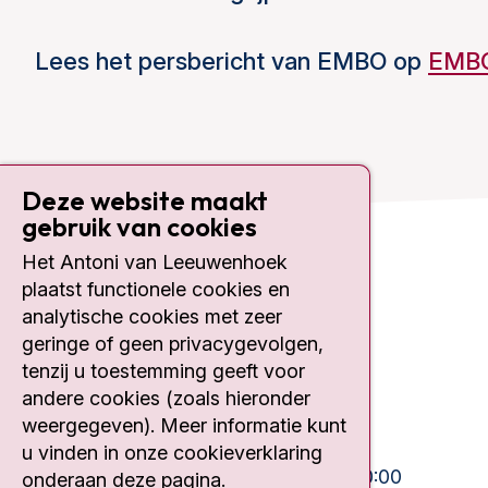
Lees het persbericht van EMBO op
EMBO
Deze website maakt
gebruik van cookies
Het Antoni van Leeuwenhoek
Contact
plaatst functionele cookies en
analytische cookies met zeer
Plesmanlaan 121
geringe of geen privacygevolgen,
1066 CX Amsterdam
tenzij u toestemming geeft voor
020 512 9111
andere cookies (zoals hieronder
weergegeven). Meer informatie kunt
Bezoektijden
u vinden in onze cookieverklaring
Ma-Vrij:
10:30 - 13:00 en 15:00 - 20:00
onderaan deze pagina.