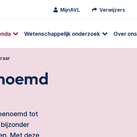
MijnAVL
Verwijzers
enda
Wetenschappelijk onderzoek
Over ons
raar
enoemd
 benoemd tot
 bijzonder
den. Met deze