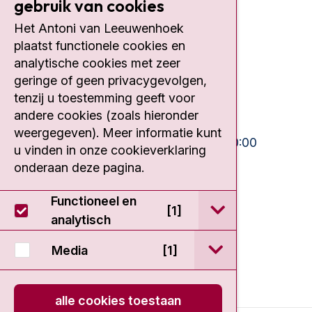
gebruik van cookies
Contact
Het Antoni van Leeuwenhoek
plaatst functionele cookies en
Plesmanlaan 121
1066 CX Amsterdam
analytische cookies met zeer
geringe of geen privacygevolgen,
020 512 9111
tenzij u toestemming geeft voor
andere cookies (zoals hieronder
Bezoektijden
weergegeven). Meer informatie kunt
Ma-Vrij:
10:30 - 13:00 en 15:00 - 20:00
u vinden in onze cookieverklaring
Weekend:
10:30 - 20:00
onderaan deze pagina.
IC:
10:00 - 22:00
Functioneel en
open / sluit Func
[1]
analytisch
open / sluit Medi
Media
[1]
alle cookies toestaan