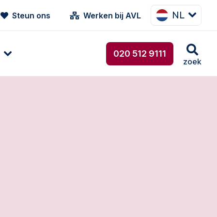
NL
Steun ons
Werken bij AVL
020 512 9111
zoek