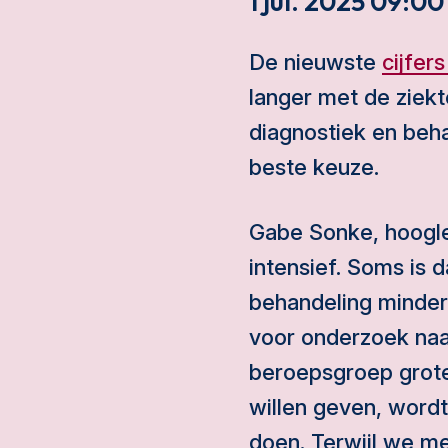
1 jul. 2025 09:00
De nieuwste
cijfer
langer met de ziekt
diagnostiek en beha
beste keuze.
Gabe Sonke, hoogler
intensief. Soms is
behandeling minder 
voor onderzoek naa
beroepsgroep grote
willen geven, word
doen. Terwijl we m