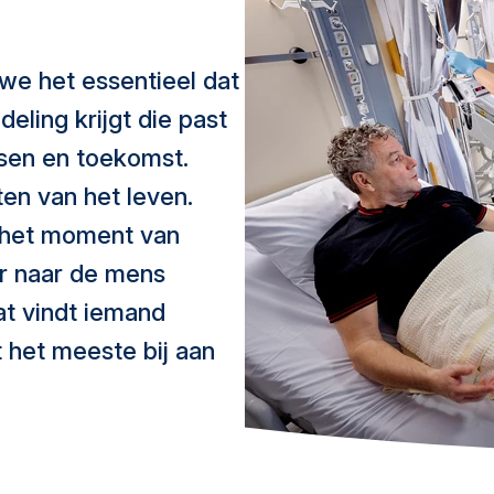
we het essentieel dat
eling krijgt die past
ensen en toekomst.
en van het leven.
f het moment van
ar naar de mens
t vindt iemand
 het meeste bij aan