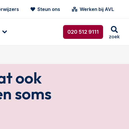
rwijzers
Steun ons
Werken bij AVL
020 512 9111
zoek
at ook
 en soms