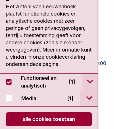
Het Antoni van Leeuwenhoek
Contact
plaatst functionele cookies en
analytische cookies met zeer
Plesmanlaan 121
geringe of geen privacygevolgen,
1066 CX Amsterdam
tenzij u toestemming geeft voor
020 512 9111
andere cookies (zoals hieronder
weergegeven). Meer informatie kunt
Bezoektijden
u vinden in onze cookieverklaring
Ma-Vrij:
10:30 - 13:00 en 15:00 - 20:00
onderaan deze pagina.
Weekend:
10:30 - 20:00
Functioneel en
open / sluit Func
[1]
IC:
10:00 - 22:00
analytisch
open / sluit Medi
Media
[1]
alle cookies toestaan