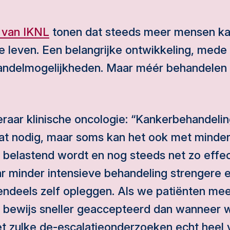
s van IKNL
tonen dat steeds meer mensen ka
e leven. Een belangrijke ontwikkeling, mede 
ndelmogelijkheden. Maar méér behandelen is 
aar klinische oncologie: “Kankerbehandelin
 dat nodig, maar soms kan het ook met minde
belastend wordt en nog steeds net zo effect
r minder intensieve behandeling strengere e
ndeels zelf opleggen. Als we patiënten me
t bewijs sneller geaccepteerd dan wanneer w
et zulke de-escalatieonderzoeken echt heel