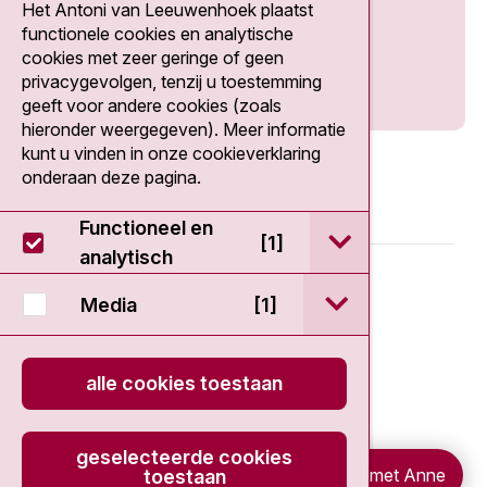
Het Antoni van Leeuwenhoek plaatst
Social media
functionele cookies en analytische
cookies met zeer geringe of geen
privacygevolgen, tenzij u toestemming
geeft voor andere cookies (zoals
hieronder weergegeven). Meer informatie
kunt u vinden in onze cookieverklaring
onderaan deze pagina.
Functioneel en
open / sluit Func
[1]
analytisch
© 2026 - Antoni van Leeuwenhoek
open / sluit Medi
Media
[1]
Disclaimer
alle cookies toestaan
Privacy statement
Cookieverklaring
geselecteerde cookies
Chat met Anne
toestaan