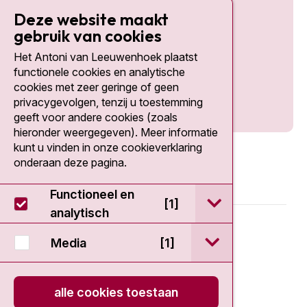
Deze website maakt
gebruik van cookies
Het Antoni van Leeuwenhoek plaatst
Social media
functionele cookies en analytische
cookies met zeer geringe of geen
privacygevolgen, tenzij u toestemming
geeft voor andere cookies (zoals
hieronder weergegeven). Meer informatie
kunt u vinden in onze cookieverklaring
onderaan deze pagina.
Functioneel en
open / sluit Func
[1]
analytisch
© 2026 - Antoni van Leeuwenhoek
open / sluit Medi
Media
[1]
Disclaimer
alle cookies toestaan
Privacy statement