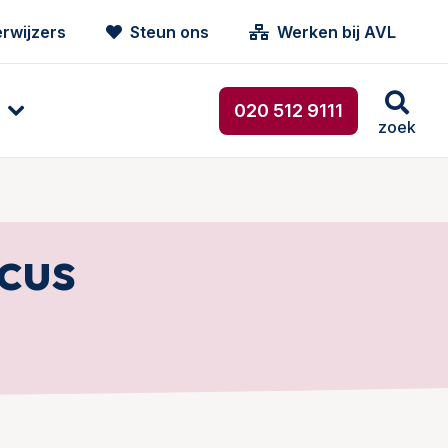
rwijzers
Steun ons
Werken bij AVL
020 512 9111
zoek
icus