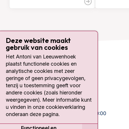
Deze website maakt
gebruik van cookies
Het Antoni van Leeuwenhoek
Contact
plaatst functionele cookies en
analytische cookies met zeer
Plesmanlaan 121
geringe of geen privacygevolgen,
1066 CX Amsterdam
tenzij u toestemming geeft voor
020 512 9111
andere cookies (zoals hieronder
weergegeven). Meer informatie kunt
Bezoektijden
u vinden in onze cookieverklaring
Ma-Vrij:
10:30 - 13:00 en 15:00 - 20:00
onderaan deze pagina.
Weekend:
10:30 - 20:00
Functioneel en