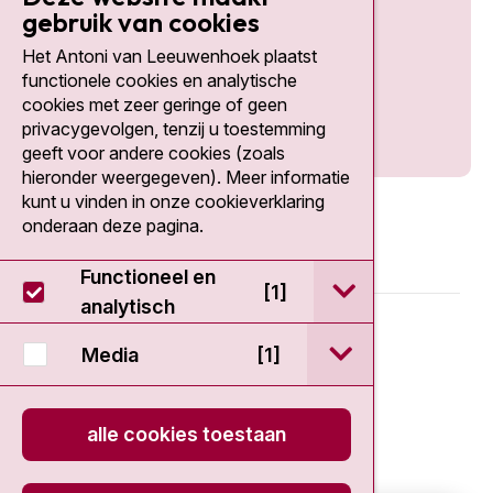
gebruik van cookies
Het Antoni van Leeuwenhoek plaatst
Social media
functionele cookies en analytische
cookies met zeer geringe of geen
privacygevolgen, tenzij u toestemming
geeft voor andere cookies (zoals
hieronder weergegeven). Meer informatie
kunt u vinden in onze cookieverklaring
onderaan deze pagina.
Functioneel en
open / sluit Func
[1]
analytisch
© 2026 - Antoni van Leeuwenhoek
open / sluit Medi
Media
[1]
Disclaimer
alle cookies toestaan
Privacy statement