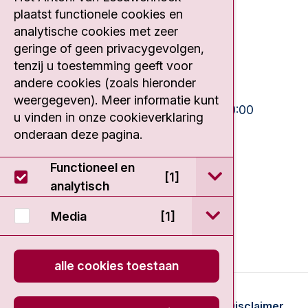
plaatst functionele cookies en
Plesmanlaan 121
1066 CX Amsterdam
analytische cookies met zeer
geringe of geen privacygevolgen,
020 512 9111
tenzij u toestemming geeft voor
andere cookies (zoals hieronder
Bezoektijden
weergegeven). Meer informatie kunt
Ma-Vrij:
10:30 - 13:00 en 15:00 - 20:00
u vinden in onze cookieverklaring
Weekend:
10:30 - 20:00
onderaan deze pagina.
IC:
10:00 - 22:00
Functioneel en
open / sluit Func
[1]
analytisch
open / sluit Medi
Media
[1]
alle cookies toestaan
© 2026 - Antoni van Leeuwenhoek
Disclaimer