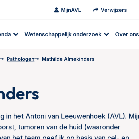
MijnAVL
Verwijzers
enda
Wetenschappelijk onderzoek
Over ons
Pathologen
Mathilde Almekinders
nders
g in het Antoni van Leeuwenhoek (AVL). Mij
borst, tumoren van de huid (waaronder
an het team geef ik op basis van cel- en