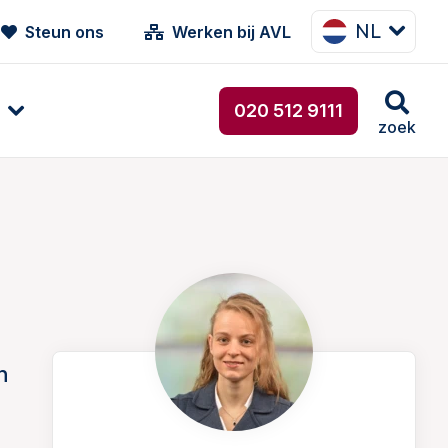
NL
Steun ons
Werken bij AVL
020 512 9111
zoek
n