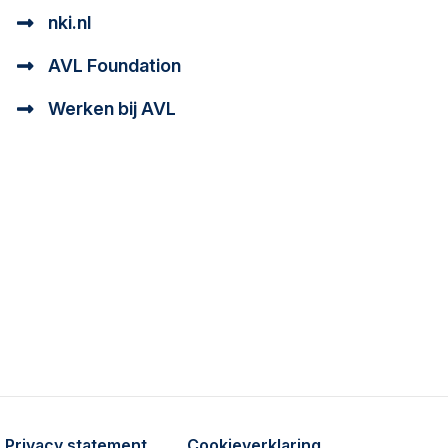
nki.nl
AVL Foundation
Werken bij AVL
tioneel en analytisch cookie beschrijving
a cookie beschrijving
Privacy statement
Cookieverklaring