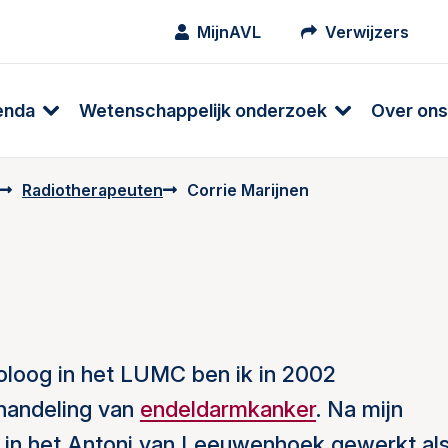
MijnAVL
Verwijzers
enda
Wetenschappelijk onderzoek
Over ons
Radiotherapeuten
Corrie Marijnen
coloog in het LUMC ben ik in 2002
handeling van
endeldarmkanker
. Na mijn
ar in het Antoni van Leeuwenhoek gewerkt al