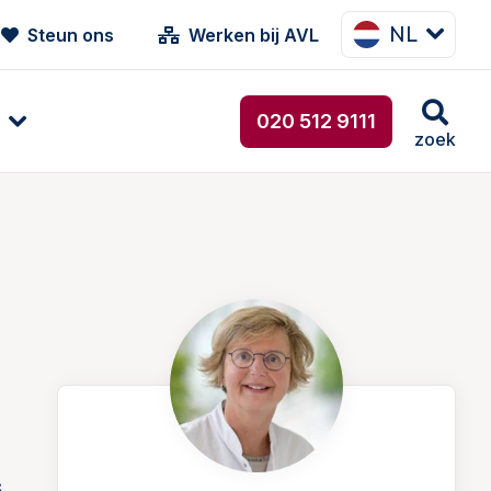
NL
Steun ons
Werken bij AVL
020 512 9111
zoek
s