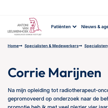
Patiënten
Nieuws & ag
Home
Specialisten & Medewerkers
Specialisten
Corrie Marijnen
Na mijn opleiding tot radiotherapeut-on
gepromoveerd op onderzoek naar de be
promotie heb ik met veel plezier vier ja