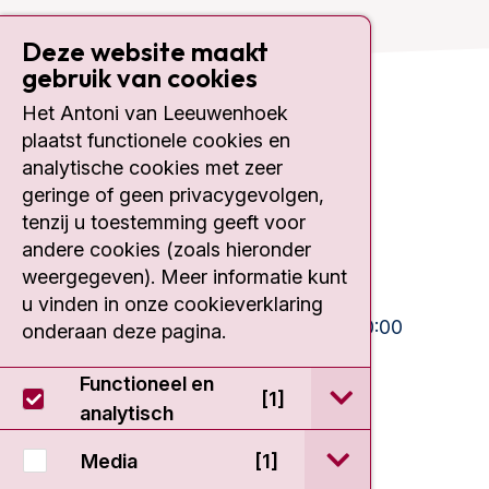
Deze website maakt
gebruik van cookies
Het Antoni van Leeuwenhoek
Contact
plaatst functionele cookies en
analytische cookies met zeer
Plesmanlaan 121
geringe of geen privacygevolgen,
1066 CX Amsterdam
tenzij u toestemming geeft voor
020 512 9111
andere cookies (zoals hieronder
weergegeven). Meer informatie kunt
Bezoektijden
u vinden in onze cookieverklaring
Ma-Vrij:
10:30 - 13:00 en 15:00 - 20:00
onderaan deze pagina.
Weekend:
10:30 - 20:00
Functioneel en
open / sluit Func
[1]
IC:
10:00 - 22:00
analytisch
open / sluit Medi
Media
[1]