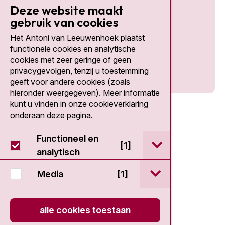
Deze website maakt
gebruik van cookies
Het Antoni van Leeuwenhoek plaatst
Social media
functionele cookies en analytische
cookies met zeer geringe of geen
privacygevolgen, tenzij u toestemming
geeft voor andere cookies (zoals
hieronder weergegeven). Meer informatie
kunt u vinden in onze cookieverklaring
onderaan deze pagina.
Functioneel en
open / sluit Func
[1]
analytisch
© 2026 - Antoni van Leeuwenhoek
open / sluit Medi
Media
[1]
Disclaimer
alle cookies toestaan
Privacy statement