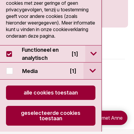
cookies met zeer geringe of geen
privacygevolgen, tenzij u toestemming
geeft voor andere cookies (zoals
hieronder weergegeven). Meer informatie
kunt u vinden in onze cookieverklaring
onderaan deze pagina.
Functioneel en
open / sluit Func
[1]
analytisch
© 2026 - Antoni van Leeuwenhoek
open / sluit Medi
Media
[1]
Disclaimer
alle cookies toestaan
Privacy statement
geselecteerde cookies
Cookieverklaring
Chat met Anne
toestaan
onload