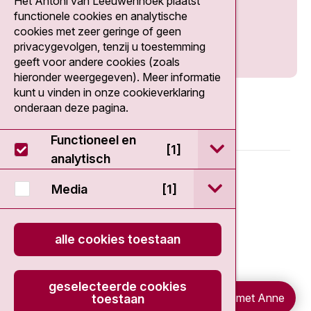
Het Antoni van Leeuwenhoek plaatst
Social media
functionele cookies en analytische
cookies met zeer geringe of geen
privacygevolgen, tenzij u toestemming
geeft voor andere cookies (zoals
hieronder weergegeven). Meer informatie
kunt u vinden in onze cookieverklaring
onderaan deze pagina.
Functioneel en
open / sluit Func
[1]
analytisch
© 2026 - Antoni van Leeuwenhoek
open / sluit Medi
Media
[1]
Disclaimer
alle cookies toestaan
Privacy statement
Cookieverklaring
geselecteerde cookies
Chat met Anne
toestaan