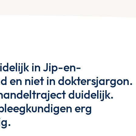
delijk in Jip-en-
d en niet in doktersjargon.
andeltraject duidelijk.
pleegkundigen erg
ig.