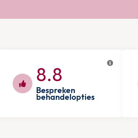
8.8
Bespreken
behandelopties