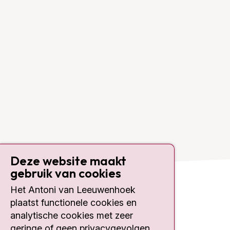
Deze website maakt
gebruik van cookies
Het Antoni van Leeuwenhoek
Contact
plaatst functionele cookies en
analytische cookies met zeer
Plesmanlaan 121
geringe of geen privacygevolgen,
1066 CX Amsterdam