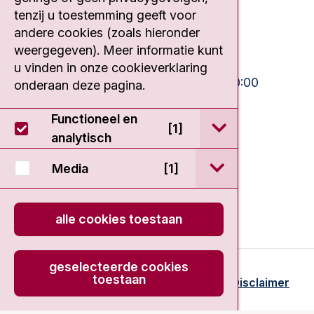
tenzij u toestemming geeft voor
020 512 9111
andere cookies (zoals hieronder
weergegeven). Meer informatie kunt
Bezoektijden
u vinden in onze cookieverklaring
Ma-Vrij:
10:30 - 13:00 en 15:00 - 20:00
onderaan deze pagina.
Weekend:
10:30 - 20:00
Functioneel en
open / sluit Func
[1]
IC:
10:00 - 22:00
analytisch
open / sluit Medi
Media
[1]
alle cookies toestaan
geselecteerde cookies
toestaan
© 2026 - Antoni van Leeuwenhoek
Disclaimer