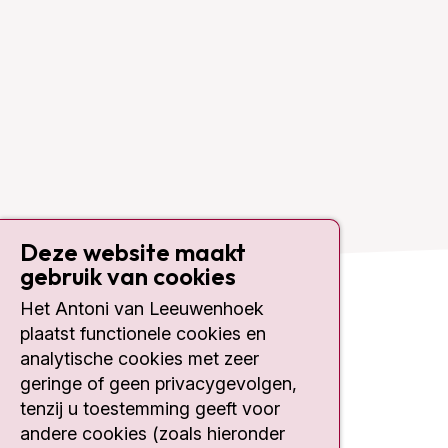
Deze website maakt
gebruik van cookies
Het Antoni van Leeuwenhoek
Contact
plaatst functionele cookies en
analytische cookies met zeer
Plesmanlaan 121
geringe of geen privacygevolgen,
1066 CX Amsterdam
tenzij u toestemming geeft voor
020 512 9111
andere cookies (zoals hieronder