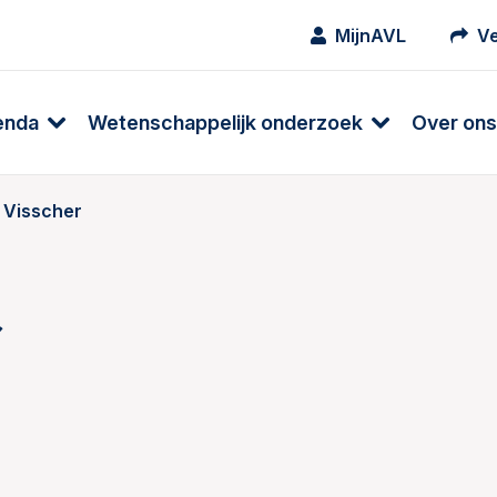
MijnAVL
Ve
enda
Wetenschappelijk onderzoek
Over ons
 Visscher
r