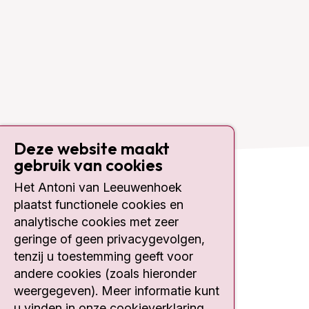
Deze website maakt
gebruik van cookies
Het Antoni van Leeuwenhoek
Contact
plaatst functionele cookies en
analytische cookies met zeer
Plesmanlaan 121
geringe of geen privacygevolgen,
1066 CX Amsterdam
tenzij u toestemming geeft voor
020 512 9111
andere cookies (zoals hieronder
weergegeven). Meer informatie kunt
Bezoektijden
u vinden in onze cookieverklaring