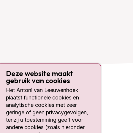
Deze website maakt
gebruik van cookies
Contact
Het Antoni van Leeuwenhoek
plaatst functionele cookies en
Plesmanlaan 121
1066 CX Amsterdam
analytische cookies met zeer
geringe of geen privacygevolgen,
020 512 9111
tenzij u toestemming geeft voor
andere cookies (zoals hieronder
Bezoektijden