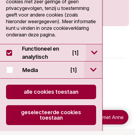
cookies met zeer geringe of geen
privacygevolgen, tenzij u toestemming
geeft voor andere cookies (zoals
hieronder weergegeven). Meer informatie
kunt u vinden in onze cookieverklaring
onderaan deze pagina.
Functioneel en
open / sluit Func
[1]
analytisch
© 2026 - Antoni van Leeuwenhoek
open / sluit Medi
Media
[1]
Disclaimer
alle cookies toestaan
Privacy statement
geselecteerde cookies
Cookieverklaring
Chat met Anne
toestaan
onload