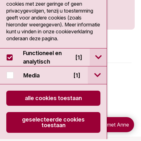
cookies met zeer geringe of geen
privacygevolgen, tenzij u toestemming
geeft voor andere cookies (zoals
hieronder weergegeven). Meer informatie
kunt u vinden in onze cookieverklaring
onderaan deze pagina.
Functioneel en
open / sluit Func
[1]
analytisch
© 2026 - Antoni van Leeuwenhoek
open / sluit Medi
Media
[1]
Disclaimer
alle cookies toestaan
Privacy statement
geselecteerde cookies
Cookieverklaring
Chat met Anne
toestaan
onload