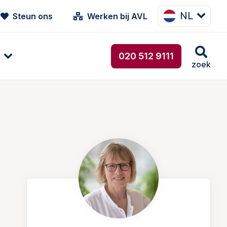
NL
Steun ons
Werken bij AVL
020 512 9111
zoek