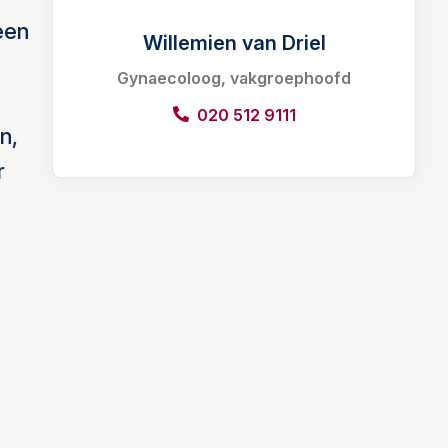
een
Willemien van Driel
Gynaecoloog, vakgroephoofd
020 512 9111
n,
r