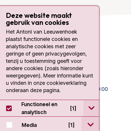
Deze website maakt
gebruik van cookies
Het Antoni van Leeuwenhoek
Contact
plaatst functionele cookies en
analytische cookies met zeer
Plesmanlaan 121
geringe of geen privacygevolgen,
1066 CX Amsterdam
tenzij u toestemming geeft voor
020 512 9111
andere cookies (zoals hieronder
weergegeven). Meer informatie kunt
Bezoektijden
u vinden in onze cookieverklaring
Ma-Vrij:
10:30 - 13:00 en 15:00 - 20:00
onderaan deze pagina.
Weekend:
10:30 - 20:00
Functioneel en
open / sluit Func
[1]
IC:
10:00 - 22:00
analytisch
open / sluit Medi
Media
[1]