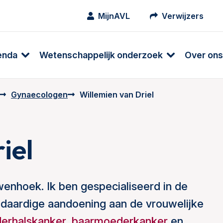
MijnAVL
Verwijzers
enda
Wetenschappelijk onderzoek
Over ons
Gynaecologen
Willemien van Driel
iel
enhoek. Ik ben gespecialiseerd in de
daardige aandoening aan de vrouwelijke
erhalskanker
,
baarmoederkanker
en