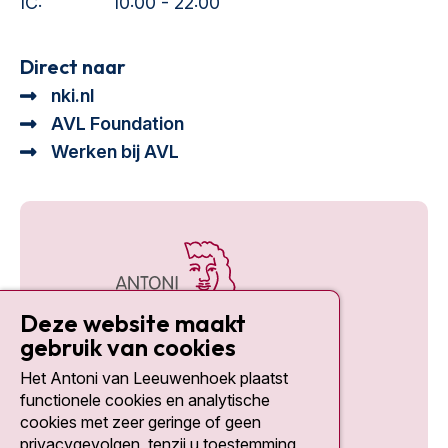
IC:
10:00 - 22:00
Direct naar
nki.nl
AVL Foundation
Werken bij AVL
Deze website maakt
gebruik van cookies
Het Antoni van Leeuwenhoek plaatst
Social media
functionele cookies en analytische
cookies met zeer geringe of geen
privacygevolgen, tenzij u toestemming