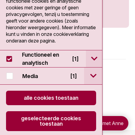
functionele cookies en analytische
cookies met zeer geringe of geen
privacygevolgen, tenzij u toestemming
geeft voor andere cookies (zoals
hieronder weergegeven). Meer informatie
kunt u vinden in onze cookieverklaring
onderaan deze pagina.
Functioneel en
open / sluit Func
[1]
analytisch
© 2026 - Antoni van Leeuwenhoek
open / sluit Medi
Media
[1]
Disclaimer
alle cookies toestaan
Privacy statement
Cookieverklaring
geselecteerde cookies
Chat met Anne
toestaan
onload