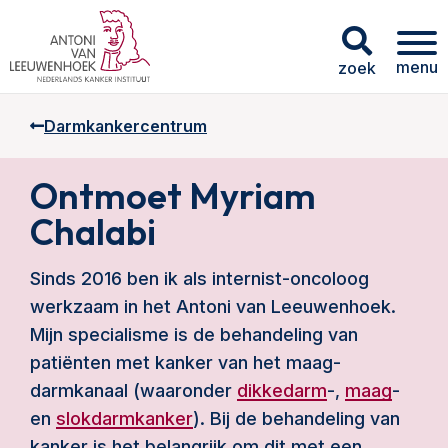
menu
zoek
Darmkankercentrum
Ontmoet Myriam
Chalabi
Sinds 2016 ben ik als internist-oncoloog
werkzaam in het Antoni van Leeuwenhoek.
Mijn specialisme is de behandeling van
patiënten met kanker van het maag-
darmkanaal (waaronder
dikkedarm
-,
maag
-
en
slokdarmkanker
). Bij de behandeling van
kanker is het belangrijk om dit met een