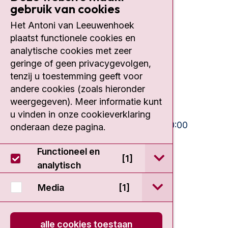
gebruik van cookies
Het Antoni van Leeuwenhoek
Contact
plaatst functionele cookies en
analytische cookies met zeer
Plesmanlaan 121
geringe of geen privacygevolgen,
1066 CX Amsterdam
tenzij u toestemming geeft voor
020 512 9111
andere cookies (zoals hieronder
weergegeven). Meer informatie kunt
Bezoektijden
u vinden in onze cookieverklaring
Ma-Vrij:
10:30 - 13:00 en 15:00 - 20:00
onderaan deze pagina.
Weekend:
10:30 - 20:00
Functioneel en
open / sluit Func
[1]
IC:
10:00 - 22:00
analytisch
open / sluit Medi
Media
[1]
alle cookies toestaan