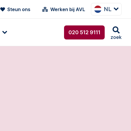
NL
Steun ons
Werken bij AVL
020 512 9111
zoek