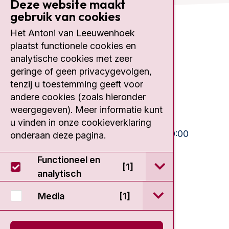
Deze website maakt
gebruik van cookies
Het Antoni van Leeuwenhoek
Contact
plaatst functionele cookies en
analytische cookies met zeer
Plesmanlaan 121
geringe of geen privacygevolgen,
1066 CX Amsterdam
tenzij u toestemming geeft voor
020 512 9111
andere cookies (zoals hieronder
weergegeven). Meer informatie kunt
Bezoektijden
u vinden in onze cookieverklaring
Ma-Vrij:
10:30 - 13:00 en 15:00 - 20:00
onderaan deze pagina.
Weekend:
10:30 - 20:00
Functioneel en
open / sluit Func
[1]
IC:
10:00 - 22:00
analytisch
open / sluit Medi
Media
[1]