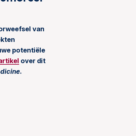
morweefsel van
ekten
uwe potentiële
artikel
over dit
dicine
.