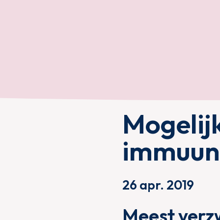
Mogelij
immuunt
26 apr. 2019
Meest verz