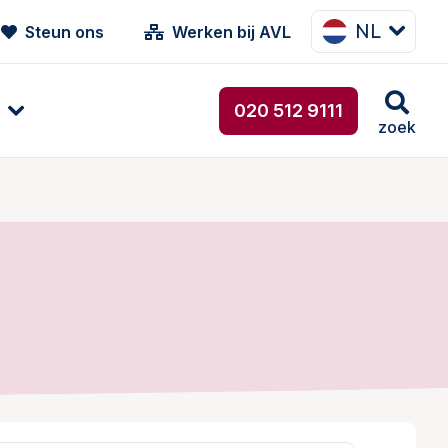
NL
Steun ons
Werken bij AVL
020 512 9111
zoek