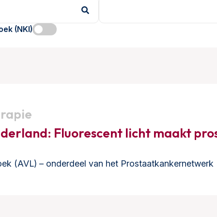
oek (NKI)
erapie
ederland: Fluorescent licht maakt pro
oek (AVL) – onderdeel van het Prostaatkankernetwerk