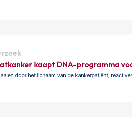
erzoek
aatkanker kaapt DNA-programma voo
zaaien door het lichaam van de kankerpatiënt, reactiv