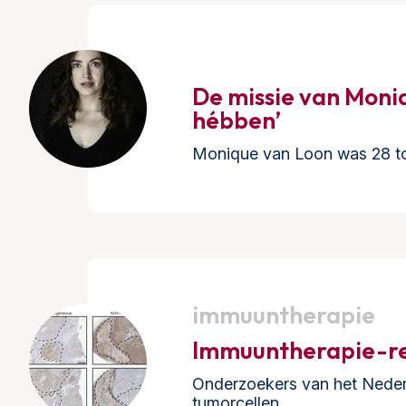
De missie van Moniq
hébben’
Monique van Loon was 28 to
immuuntherapie
Immuuntherapie-res
Onderzoekers van het Neder
tumorcellen…