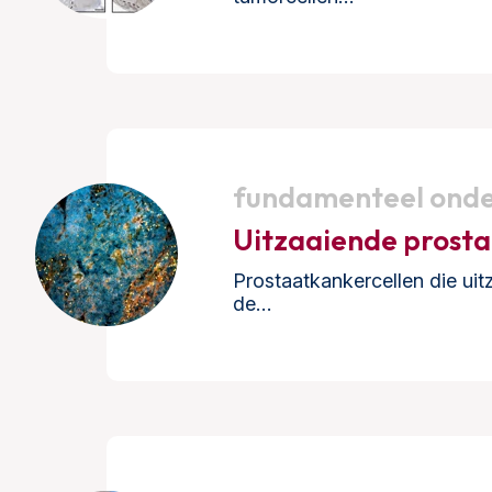
fundamenteel ond
Uitzaaiende prost
Prostaatkankercellen die uit
de…