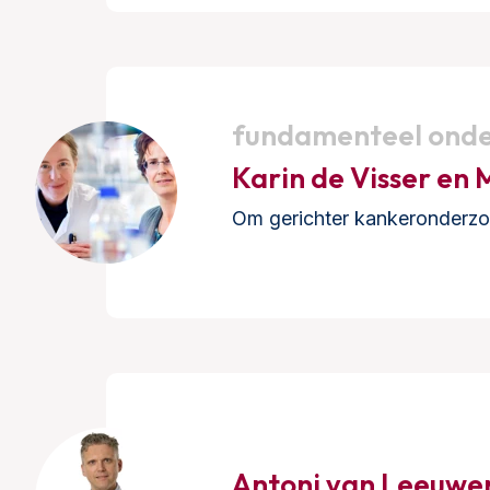
fundamenteel ond
Karin de Visser en
Om gerichter kankeronderzoek
Antoni van Leeuwe