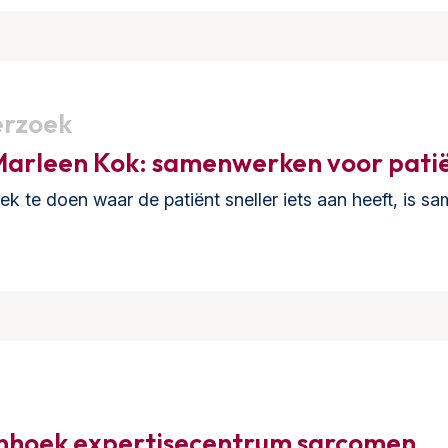
erzoek
 Marleen Kok: samenwerken voor pati
 te doen waar de patiënt sneller iets aan heeft, is sa
nhoek expertisecentrum sarcomen