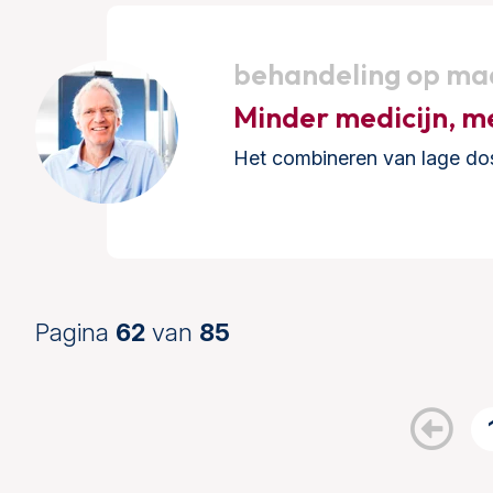
behandeling op ma
Minder medicijn, m
Het combineren van lage dos
Pagina
62
van
85