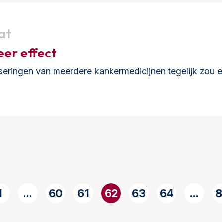
at
eer effect
eringen van meerdere kankermedicijnen tegelijk zou e
1
...
60
61
62
63
64
...
8