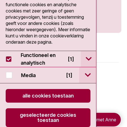
Social media
functionele cookies en analytische
cookies met zeer geringe of geen
privacygevolgen, tenzij u toestemming
geeft voor andere cookies (zoals
hieronder weergegeven). Meer informatie
kunt u vinden in onze cookieverklaring
onderaan deze pagina.
Functioneel en
open / sluit Func
[1]
analytisch
© 2026 - Antoni van Leeuwenhoek
open / sluit Medi
Media
[1]
Disclaimer
alle cookies toestaan
Privacy statement
geselecteerde cookies
Cookieverklaring
Chat met Anne
toestaan