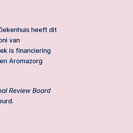
ekenhuis heeft dit
oni van
k is financiering
e en Aromazorg
onal Review Board
eurd.