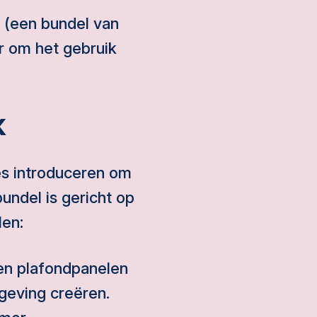
n (een bundel van
r om het gebruik
k
ies introduceren om
bundel is gericht op
len:
en plafondpanelen
geving creëren.