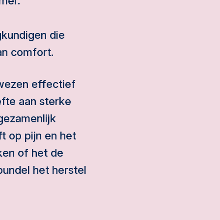
amer.
gkundigen die
an comfort.
ewezen effectief
fte aan sterke
 gezamenlijk
t op pijn en het
ken of het de
undel het herstel