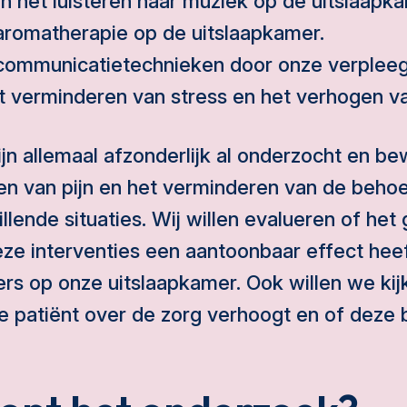
an het luisteren naar muziek op de uitslaapk
aromatherapie op de uitslaapkamer.
communicatietechnieken door onze verplee
et verminderen van stress en het verhogen v
ijn allemaal afzonderlijk al onderzocht en b
en van pijn en het verminderen van de behoe
chillende situaties. Wij willen evalueren of het
ze interventies een aantoonbaar effect heef
lers op onze uitslaapkamer. Ook willen we kij
 patiënt over de zorg verhoogt en of deze b