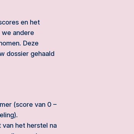
scores en het
n we andere
enomen. Deze
w dossier gehaald
mer (score van 0 –
ling).
 van het herstel na