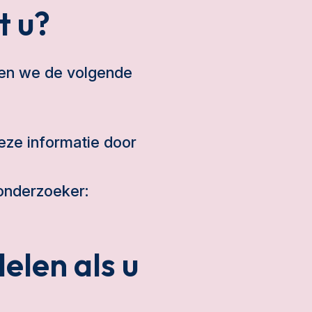
t u?
ken we de volgende
deze informatie door
onderzoeker:
elen als u