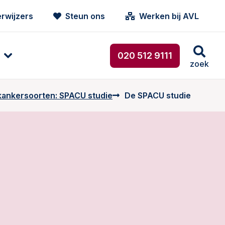
rwijzers
Steun ons
Werken bij AVL
020 512 9111
zoek
ankersoorten: SPACU studie
De SPACU studie