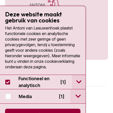
Deze website maakt
gebruik van cookies
Het Antoni van Leeuwenhoek plaatst
Social media
functionele cookies en analytische
cookies met zeer geringe of geen
privacygevolgen, tenzij u toestemming
geeft voor andere cookies (zoals
hieronder weergegeven). Meer informatie
kunt u vinden in onze cookieverklaring
onderaan deze pagina.
Functioneel en
open / sluit Func
[1]
analytisch
© 2026 - Antoni van Leeuwenhoek
open / sluit Medi
Media
[1]
Disclaimer