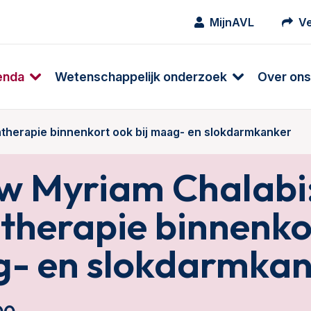
MijnAVL
Ve
enda
Wetenschappelijk onderzoek
Over ons
therapie binnenkort ook bij maag- en slokdarmkanker
ew Myriam Chalabi
herapie binnenko
g- en slokdarmka