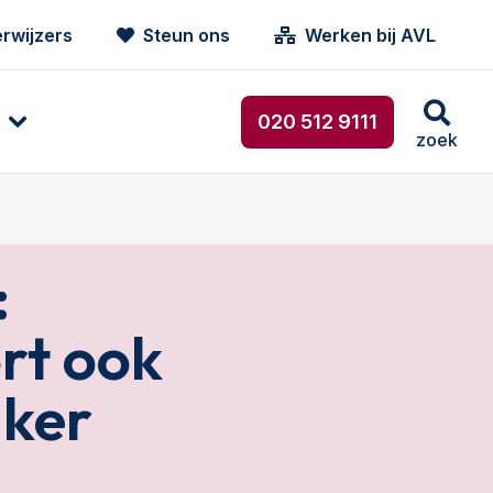
rwijzers
Steun ons
Werken bij AVL
020 512 9111
zoek
:
rt ook
nker