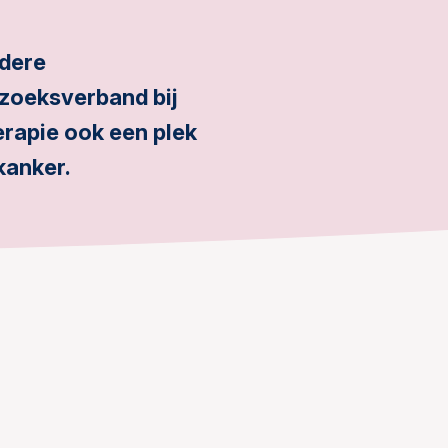
ndere
rzoeksverband bij
rapie ook een plek
kanker.