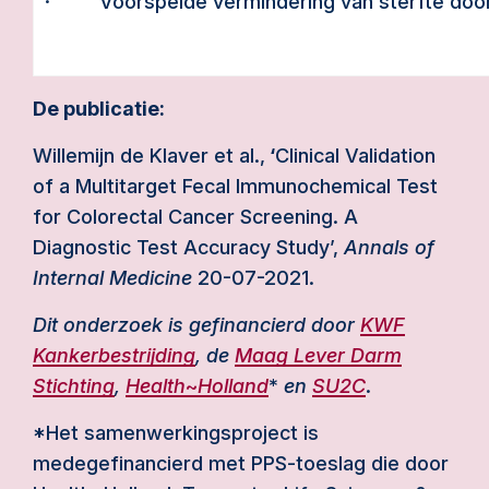
· Voorspelde vermindering van sterfte door 
De publicatie:
Willemijn de Klaver et al.,
‘
Clinical Validation
of a Multitarget Fecal Immunochemical Test
for Colorectal Cancer Screening. A
Diagnostic Test Accuracy Study’,
Annals of
Internal Medicine
20-07-2021.
Dit onderzoek is gefinancierd door
KWF
Kankerbestrijding
, de
Maag Lever Darm
Stichting
,
Health
~
Holland
*
en
SU2C
.
*Het samenwerkingsproject is
medegefinancierd met PPS-toeslag die door