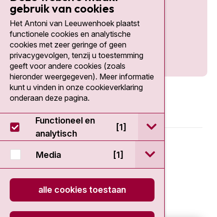
gebruik van cookies
Het Antoni van Leeuwenhoek plaatst
Social media
functionele cookies en analytische
cookies met zeer geringe of geen
privacygevolgen, tenzij u toestemming
geeft voor andere cookies (zoals
hieronder weergegeven). Meer informatie
kunt u vinden in onze cookieverklaring
onderaan deze pagina.
Functioneel en
open / sluit Func
[1]
analytisch
© 2026 - Antoni van Leeuwenhoek
open / sluit Medi
Media
[1]
Disclaimer
alle cookies toestaan
Privacy statement