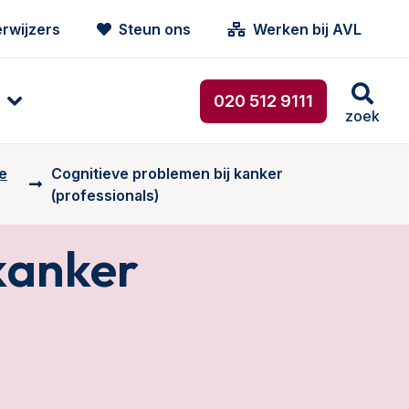
rwijzers
Steun ons
Werken bij AVL
020 512 9111
zoek
e
Cognitieve problemen bij kanker
(professionals)
kanker