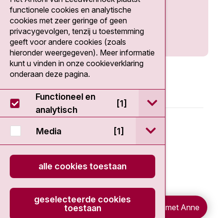
Social media
functionele cookies en analytische
cookies met zeer geringe of geen
privacygevolgen, tenzij u toestemming
geeft voor andere cookies (zoals
hieronder weergegeven). Meer informatie
kunt u vinden in onze cookieverklaring
onderaan deze pagina.
Functioneel en
open / sluit Func
[1]
analytisch
© 2026 - Antoni van Leeuwenhoek
open / sluit Medi
Media
[1]
Disclaimer
alle cookies toestaan
Privacy statement
Cookieverklaring
geselecteerde cookies
Chat met Anne
toestaan