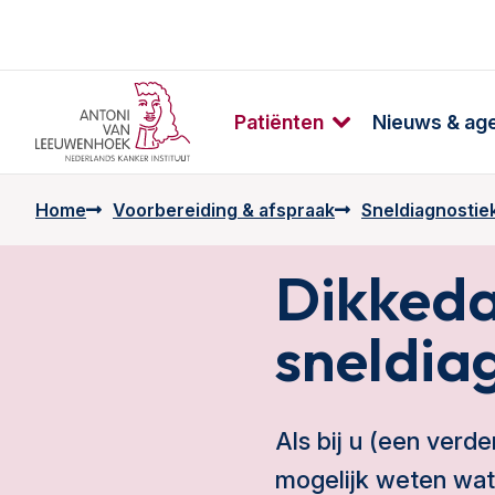
Patiënten
Nieuws & ag
Home
Voorbereiding & afspraak
Sneldiagnostie
Dikked
sneldia
Als bij u (een verd
mogelijk weten wat 