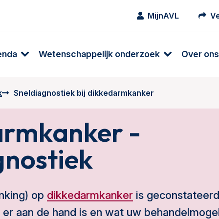
MijnAVL
Ve
enda
Wetenschappelijk onderzoek
Over ons
k
Sneldiagnostiek bij dikkedarmkanker
armkanker -
gnostiek
enking) op
dikkedarmkanker
is geconstateerd,
er aan de hand is en wat uw behandelmogeli