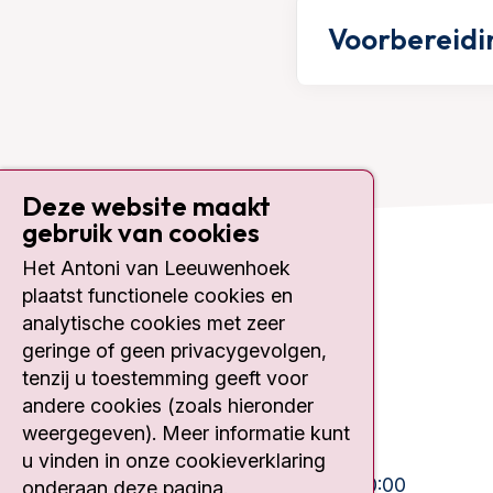
Voorbereidi
Deze website maakt
gebruik van cookies
Het Antoni van Leeuwenhoek
Contact
plaatst functionele cookies en
analytische cookies met zeer
Plesmanlaan 121
geringe of geen privacygevolgen,
1066 CX Amsterdam
tenzij u toestemming geeft voor
020 512 9111
andere cookies (zoals hieronder
weergegeven). Meer informatie kunt
Bezoektijden
u vinden in onze cookieverklaring
Ma-Vrij:
10:30 - 13:00 en 15:00 - 20:00
onderaan deze pagina.