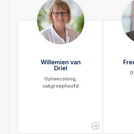
Willemien van
Fre
Driel
G
Gynaecoloog,
vakgroephoofd