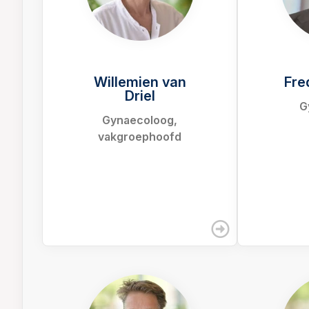
Willemien van
Fre
Driel
G
Gynaecoloog,
vakgroephoofd