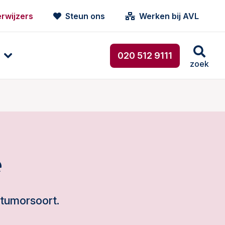
rwijzers
Steun ons
Werken bij AVL
020 512 9111
zoek
e
 tumorsoort.